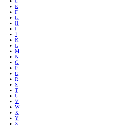
D
E
F
G
H
I
J
K
L
M
N
O
P
Q
R
S
T
U
V
W
X
Y
Z